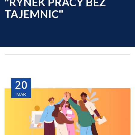
"RYNEK PRACY BEZ
TAJEMNIC"
20
MAR