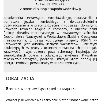
+48 32 7293242
mmusiol-skrzypiec@podn.wodzislaw.pl
Absolwentka Uniwersytetu Wrocławskiego, nauczycielka i
tłumaczka języka niemieckiego z dwudziestoletnim
doświadczeniem w pracy z dziećmi, młodzieżą i dorosłymi.
Prowadzi również zajęcia in company, a obecnie pełni
funkcję doradcy metodycznego w Powiatowym Ośrodku
Doskonalenia Nauczycieli w Wodzisławiu Śląskim. Kreatywna
i innowacyjna, z pasją koordynuje projekty PSNJN w
Katowicach. Jest autorką licznych warsztatów i inicjatyw
edukacyjnych. W pracy z uczniami stawia na ich potencjał,
wrażliwość i wychodzenie poza schematy, inspirując do
samodzielnych odkryć i odważnego myślenia. Prywatnie
miłośniczka fotografii, podróży i muzyki, które dodają jej
energii i twórczej perspektywy w codziennym życiu.
LOKALIZACJA
44-304 Wodzisław Śląski Osiedle 1 Maja 16a
Ważne! Jeśli wybrałeś/aś szkolenie płatne finansowane przez