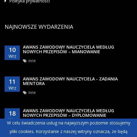
Polityka prywatności
NAJNOWSZE WYDARZENIA
AWANS ZAWODOWY NAUCZYCIELA WEDŁUG
10
NOWYCH PRZEPISÓW – MIANOWANIE
Wrz
inne
AWANS ZAWODOWY NAUCZYCIELA - ZADANIA
11
MENTORA
Wrz
inne
AWANS ZAWODOWY NAUCZYCIELA WEDŁUG
18
NOWYCH PRZEPISÓW – DYPLOMOWANIE
Wrz
W celu świadczenia usług na najwyższym poziomie stosujemy
inne
pliki cookies. Korzystanie z naszej witryny oznacza, że będą